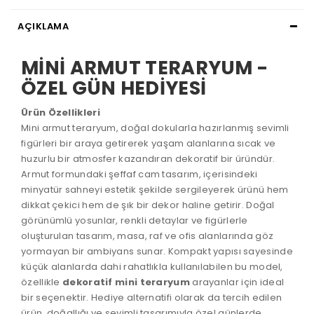
AÇIKLAMA
MİNİ ARMUT TERARYUM -
ÖZEL GÜN HEDİYESİ
Ürün Özellikleri
Mini armut teraryum, doğal dokularla hazırlanmış sevimli
figürleri bir araya getirerek yaşam alanlarına sıcak ve
huzurlu bir atmosfer kazandıran dekoratif bir üründür.
Armut formundaki şeffaf cam tasarım, içerisindeki
minyatür sahneyi estetik şekilde sergileyerek ürünü hem
dikkat çekici hem de şık bir dekor haline getirir. Doğal
görünümlü yosunlar, renkli detaylar ve figürlerle
oluşturulan tasarım, masa, raf ve ofis alanlarında göz
yormayan bir ambiyans sunar. Kompakt yapısı sayesinde
küçük alanlarda dahi rahatlıkla kullanılabilen bu model,
özellikle
dekoratif mini teraryum
arayanlar için ideal
bir seçenektir. Hediye alternatifi olarak da tercih edilen
ürün, doğallığı ve sevimli tasarımıyla özel günlerde