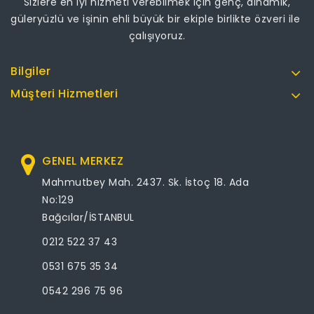
Sizlere en iyi hizmeti verebilmek için genç, dinamik,
güleryüzlü ve işinin ehli büyük bir ekiple birlikte özveri ile
çalışıyoruz.
Bilgiler
Müşteri Hizmetleri
GENEL MERKEZ
Mahmutbey Mah. 2437. Sk. İstoç 18. Ada
No:129
Bağcılar/İSTANBUL
0212 522 37 43
0531 675 35 34
0542 296 75 96