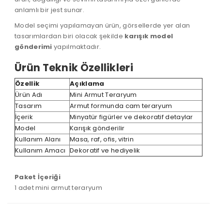
anlamlı bir jest sunar.
Model seçimi yapılamayan ürün, görsellerde yer alan
tasarımlardan biri olacak şekilde
karışık model
gönderimi
yapılmaktadır.
Ürün Teknik Özellikleri
Özellik
Açıklama
Ürün Adı
Mini Armut Teraryum
Tasarım
Armut formunda cam teraryum
İçerik
Minyatür figürler ve dekoratif detaylar
Model
Karışık gönderilir
Kullanım Alanı
Masa, raf, ofis, vitrin
Kullanım Amacı
Dekoratif ve hediyelik
Paket İçeriği
1 adet mini armut teraryum