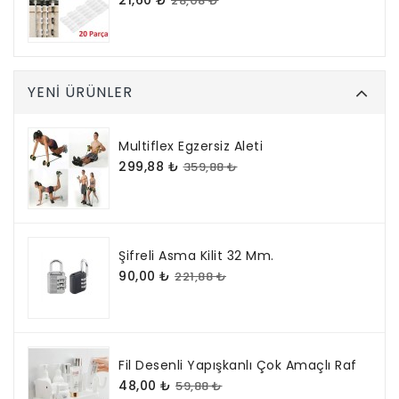
21,60 ₺
28,08 ₺
YENI ÜRÜNLER
Multiflex Egzersiz Aleti
299,88 ₺
359,88 ₺
Şifreli Asma Kilit 32 Mm.
90,00 ₺
221,88 ₺
Fil Desenli Yapışkanlı Çok Amaçlı Raf
48,00 ₺
59,88 ₺