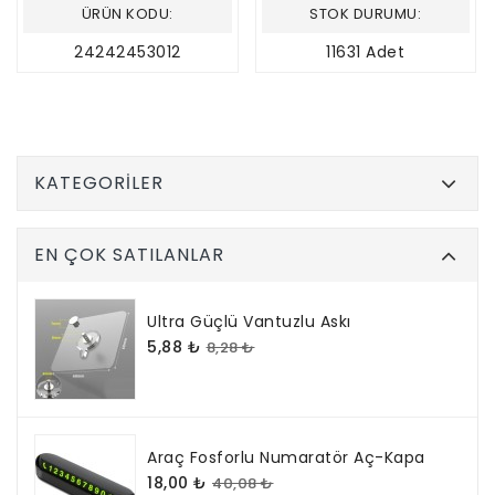
ÜRÜN KODU:
STOK DURUMU:
24242453012
11631 Adet
KATEGORILER
EN ÇOK SATILANLAR
Ultra Güçlü Vantuzlu Askı
5,88 ₺
8,28 ₺
Araç Fosforlu Numaratör Aç-Kapa
18,00 ₺
40,08 ₺