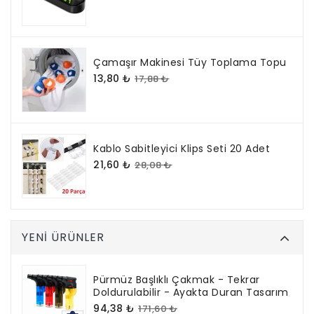
Çamaşır Makinesi Tüy Toplama Topu
13,80 ₺
17,88 ₺
Kablo Sabitleyici Klips Seti 20 Adet
21,60 ₺
28,08 ₺
YENI ÜRÜNLER
Pürmüz Başlıklı Çakmak - Tekrar
Doldurulabilir - Ayakta Duran Tasarım
94,38 ₺
171,60 ₺