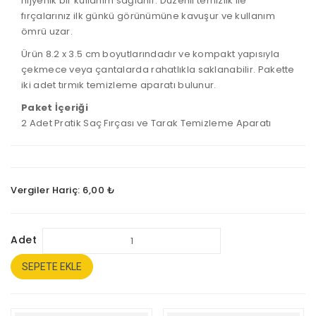
hijyenik bir kullanım sağlanır. Düzenli temizlik ile
fırçalarınız ilk günkü görünümüne kavuşur ve kullanım
ömrü uzar.
Ürün 8.2 x 3.5 cm boyutlarındadır ve kompakt yapısıyla
çekmece veya çantalarda rahatlıkla saklanabilir. Pakette
iki adet tırmık temizleme aparatı bulunur.
Paket İçeriği
2 Adet Pratik Saç Fırçası ve Tarak Temizleme Aparatı
Vergiler Hariç: 6,00 ₺
Adet
SEPETE EKLE