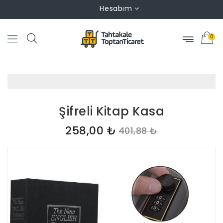
Hesabım
0
Şifreli Kitap Kasa
258,00 ₺
401,88 ₺