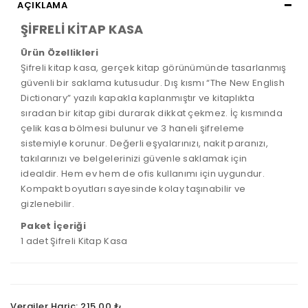
AÇIKLAMA
ŞİFRELİ KİTAP KASA
Ürün Özellikleri
Şifreli kitap kasa, gerçek kitap görünümünde tasarlanmış
güvenli bir saklama kutusudur. Dış kısmı “The New English
Dictionary” yazılı kapakla kaplanmıştır ve kitaplıkta
sıradan bir kitap gibi durarak dikkat çekmez. İç kısmında
çelik kasa bölmesi bulunur ve 3 haneli şifreleme
sistemiyle korunur. Değerli eşyalarınızı, nakit paranızı,
takılarınızı ve belgelerinizi güvenle saklamak için
idealdir. Hem ev hem de ofis kullanımı için uygundur.
Kompakt boyutları sayesinde kolay taşınabilir ve
gizlenebilir.
Paket İçeriği
1 adet Şifreli Kitap Kasa
Vergiler Hariç: 215,00 ₺