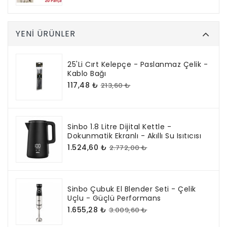
YENI ÜRÜNLER
25'li Cırt Kelepçe - Paslanmaz Çelik -
Kablo Bağı
117,48 ₺
213,60 ₺
Sinbo 1.8 Litre Dijital Kettle -
Dokunmatik Ekranlı - Akıllı Su Isıtıcısı
1.524,60 ₺
2.772,00 ₺
Sinbo Çubuk El Blender Seti - Çelik
Uçlu - Güçlü Performans
1.655,28 ₺
3.009,60 ₺