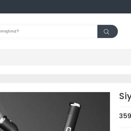
Si
359