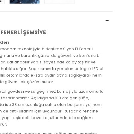
 FENERLİ ŞEMSİYE
kleri
ğı modern teknolojiyle birleştiren
Siyah El Fenerli
ağmurlu ve karanlık günlerde güvenli ve konforlu bir
ar. Katlanabilir yapısı sayesinde kolay taşınır ve
hatlıkla sığar. Sap kısmında yer alan entegre
LED el
anlık ortamlarda ekstra aydınlatma sağlayarak hem
de güvenli bir çözüm sunar.
etal gövdesi ve su geçirmez kumaşıyla uzun ömürlü
n tasarlanmıştır. Açıldığında
100 cm genişliğe
,
da ise
33 cm uzunluğa
sahip olan bu şemsiye, hem
 de çift kullanım için uygundur. Rüzgâr direncine
t yapısı, şiddetli hava koşullarında bile sağlam
rur.
 rengiyle her kombine uyum sağlayan bu şemsiye,