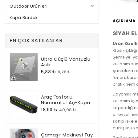
Outdoor Ürünleri
Kupa Bardak
AÇIKLAMA
SİYAH EL
ChatGPT:
EN ÇOK SATILANLAR
Ürün Özelli
Klasik şıklı
Şemsiye
, y
Ultra Güçlü Vantuzlu
kullanım sun
Askı
çantalara ra
5,88 ₺
8,28 ₺
feneri
, kar
pratik hem 
Dayanıklı m
Araç Fosforlu
kullanım içi
Numaratör Aç-Kapa
kapandığın
18,00 ₺
40,08 ₺
bireysel hem
sahip iskele
duruşunu ko
Çamaşır Makinesi Tüy
Zarif siyah