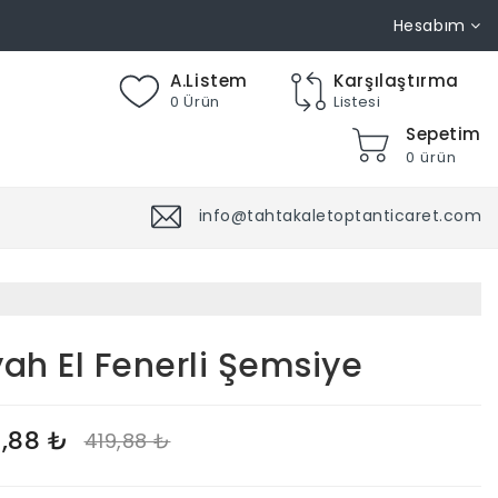
Hesabım
A.Listem
Karşılaştırma
0 Ürün
Listesi
Sepetim
0 ürün
info@tahtakaletoptanticaret.com
yah El Fenerli Şemsiye
,88 ₺
419,88 ₺