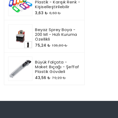
Plastik - Karışık Renk -
Kişiselleştirilebilir
3,63 ₺
6,60 ₺
Beyaz Sprey Boya -
200 Ml - Hızlı Kuruma
Özellikli
75,24 ₺
136,80 ₺
Büyük Falçata -
Maket Bıçağı - Şeffaf
Plastik Gövdeli
43,56 ₺
79,20 ₺