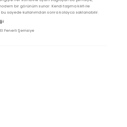
dern bir görünüm sunar. Kendi taşıma kılıfı ile
ir, bu sayede kullanımdan sonra kolayca saklanabilir.
ği
 El Fenerli Şemsiye