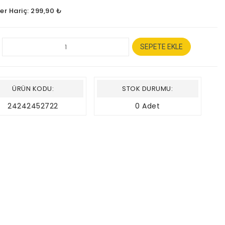
er Hariç: 299,90 ₺
SEPETE EKLE
ÜRÜN KODU:
STOK DURUMU:
24242452722
0 Adet