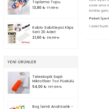
Toplama Topu
sade ama mo
13,80 ₺
17,88 ₺
birlikte gel
Paket İçeri
1 adet Siyah
Kablo Sabitleyici Klips
Seti 20 Adet
21,60 ₺
28,08 ₺
1
adet
YENI ÜRÜNLER
Teleskopik Saplı
Mikrofiber Toz Püskülü
54,00 ₺
167,88 ₺
Boş İsimli Anahtarlık -