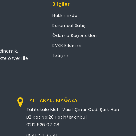
Bilgiler
Hakkımızda
Kurumsal Satış
Ödeme Seçenekleri
KVKK Bildirimi
 dinamik,
İletişim
ikte özveri ile
TAHTAKALE MAĞAZA
Tahtakale Mah. Vasıf Çınar Cad. Şark Han
B2 Kat No:20 Fatih/İstanbul
0212 526 07 08
0541 271 36 46