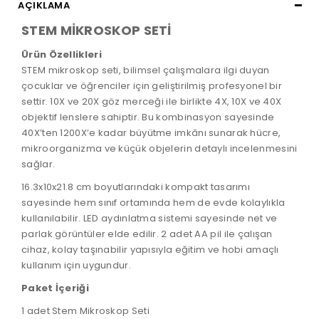
AÇIKLAMA
STEM MİKROSKOP SETİ
Ürün Özellikleri
STEM mikroskop seti, bilimsel çalışmalara ilgi duyan
çocuklar ve öğrenciler için geliştirilmiş profesyonel bir
settir. 10X ve 20X göz merceği ile birlikte 4X, 10X ve 40X
objektif lenslere sahiptir. Bu kombinasyon sayesinde
40X’ten 1200X’e kadar büyütme imkânı sunarak hücre,
mikroorganizma ve küçük objelerin detaylı incelenmesini
sağlar.
16.3x10x21.8 cm boyutlarındaki kompakt tasarımı
sayesinde hem sınıf ortamında hem de evde kolaylıkla
kullanılabilir. LED aydınlatma sistemi sayesinde net ve
parlak görüntüler elde edilir. 2 adet AA pil ile çalışan
cihaz, kolay taşınabilir yapısıyla eğitim ve hobi amaçlı
kullanım için uygundur.
Paket İçeriği
1 adet Stem Mikroskop Seti