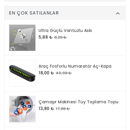
EN ÇOK SATILANLAR
Ultra Güçlü Vantuzlu Askı
5,88 ₺
8,28 ₺
Araç Fosforlu Numaratör Aç-Kapa
18,00 ₺
40,08 ₺
Çamaşır Makinesi Tüy Toplama Topu
13,80 ₺
17,88 ₺