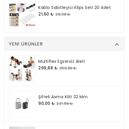
Kablo Sabitleyici Klips Seti 20 Adet
21,60 ₺
28,08 ₺
YENI ÜRÜNLER
Multiflex Egzersiz Aleti
299,88 ₺
359,88 ₺
Şifreli Asma Kilit 32 Mm.
90,00 ₺
221,88 ₺