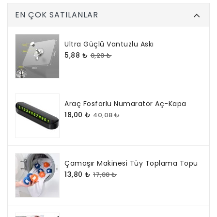
EN ÇOK SATILANLAR
Ultra Güçlü Vantuzlu Askı
5,88 ₺
8,28 ₺
Araç Fosforlu Numaratör Aç-Kapa
18,00 ₺
40,08 ₺
Çamaşır Makinesi Tüy Toplama Topu
13,80 ₺
17,88 ₺