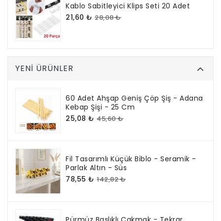
Kablo Sabitleyici Klips Seti 20 Adet
21,60 ₺
28,08 ₺
YENI ÜRÜNLER
60 Adet Ahşap Geniş Çöp Şiş - Adana
Kebap Şişi - 25 Cm
25,08 ₺
45,60 ₺
Fil Tasarımlı Küçük Biblo - Seramik -
Parlak Altın - Süs
78,55 ₺
142,82 ₺
Pürmüz Başlıklı Çakmak - Tekrar