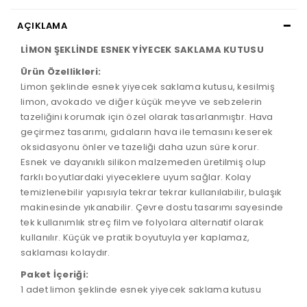
AÇIKLAMA
LİMON ŞEKLİNDE ESNEK YİYECEK SAKLAMA KUTUSU
Ürün Özellikleri:
Limon şeklinde esnek yiyecek saklama kutusu, kesilmiş
limon, avokado ve diğer küçük meyve ve sebzelerin
tazeliğini korumak için özel olarak tasarlanmıştır. Hava
geçirmez tasarımı, gıdaların hava ile temasını keserek
oksidasyonu önler ve tazeliği daha uzun süre korur.
Esnek ve dayanıklı silikon malzemeden üretilmiş olup
farklı boyutlardaki yiyeceklere uyum sağlar. Kolay
temizlenebilir yapısıyla tekrar tekrar kullanılabilir, bulaşık
makinesinde yıkanabilir. Çevre dostu tasarımı sayesinde
tek kullanımlık streç film ve folyolara alternatif olarak
kullanılır. Küçük ve pratik boyutuyla yer kaplamaz,
saklaması kolaydır.
Paket İçeriği:
1 adet limon şeklinde esnek yiyecek saklama kutusu