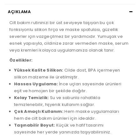
AÇIKLAMA
Cilt bakım rutininizi bir üst seviyeye taşıyan bu çok
fonksiyonlu silikon fırça ve maske spatulası, güzellik
severler için vazgeçilmez bir yardımcıdır. Yumuşak ve
esnek yapısıyla, cildinize zarar vermeden maske, serum
veya kremleri kolayca uygulamanıza olanak tanır.
Özellikler:
Yüksek Kalite Silikon:
Cilde dost, BPA içermeyen
silikon malzeme ile üretilmiştir.
Hassas Uygulama:
İnce uçları sayesinde ürünleri
eşit ve homojen bir şekilde dağıtır.
Kolay Temizlik:
Su ve sabunla rahatlıkla
temizlenebilir, hijyenik kullanım sağlar.
Çok Amaçlı Kullanım:
Hem maske uygulamaları
hem de cilt bakım ürünleri için idealdir.
Taşınabilir Boyut:
Küçük ve hafif tasarımı
sayesinde her yerde yanınızda taşıyabilirsiniz.