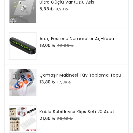
Ultra Güçlü Vantuzlu Askı
5,88 ₺
8,28 ₺
Araç Fosforlu Numaratör Aç-Kapa
18,00 ₺
40,08 ₺
Çamaşır Makinesi Tüy Toplama Topu
13,80 ₺
17,88 ₺
Kablo Sabitleyici Klips Seti 20 Adet
21,60 ₺
28,08 ₺