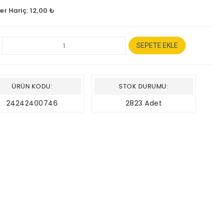
er Hariç: 12,00 ₺
SEPETE EKLE
ÜRÜN KODU:
STOK DURUMU:
24242400746
2823 Adet