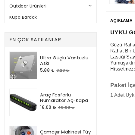
Outdoor Ürünleri
Kupa Bardak
AÇIKLAMA
UYKU G
EN ÇOK SATILANLAR
Gözü Rahat
Rahat Bir U
Lastiği S
Ultra Güçlü Vantuzlu
Askı
Yumuşaktır
Hissetmezs
5,88 ₺
8,28 ₺
Paket İçe
Araç Fosforlu
1 Adet Uyk
Numaratör Aç-Kapa
18,00 ₺
40,08 ₺
Çamaşır Makinesi Tüy