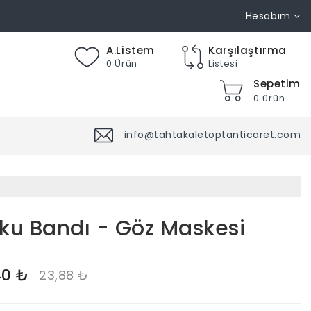
Hesabım
A.Listem
Karşılaştırma
0 Ürün
Listesi
Sepetim
0 ürün
info@tahtakaletoptanticaret.com
ku Bandı - Göz Maskesi
40 ₺
23,88 ₺