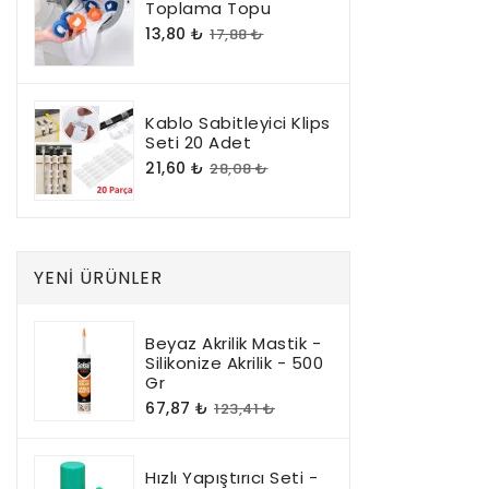
Toplama Topu
13,80 ₺
17,88 ₺
Kablo Sabitleyici Klips
Seti 20 Adet
21,60 ₺
28,08 ₺
YENI ÜRÜNLER
Beyaz Akrilik Mastik -
Silikonize Akrilik - 500
Gr
67,87 ₺
123,41 ₺
Hızlı Yapıştırıcı Seti -