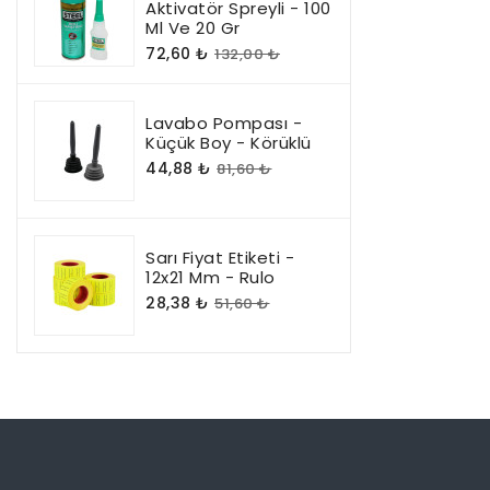
Aktivatör Spreyli - 100
Ml Ve 20 Gr
72,60 ₺
132,00 ₺
Lavabo Pompası -
Küçük Boy - Körüklü
44,88 ₺
81,60 ₺
Sarı Fiyat Etiketi -
12x21 Mm - Rulo
28,38 ₺
51,60 ₺