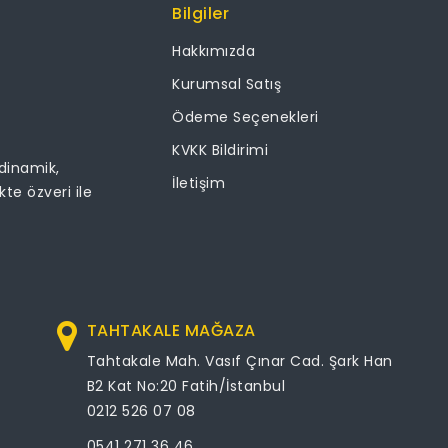
Bilgiler
Hakkımızda
Kurumsal Satış
Ödeme Seçenekleri
KVKK Bildirimi
 dinamik,
İletişim
ikte özveri ile
TAHTAKALE MAĞAZA
Tahtakale Mah. Vasıf Çınar Cad. Şark Han
B2 Kat No:20 Fatih/İstanbul
0212 526 07 08
0541 271 36 46