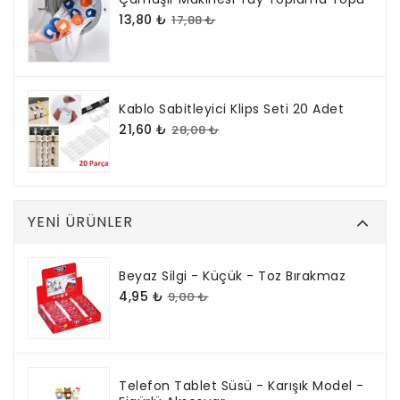
13,80 ₺
17,88 ₺
Kablo Sabitleyici Klips Seti 20 Adet
21,60 ₺
28,08 ₺
YENI ÜRÜNLER
Beyaz Silgi - Küçük - Toz Bırakmaz
4,95 ₺
9,00 ₺
Telefon Tablet Süsü - Karışık Model -