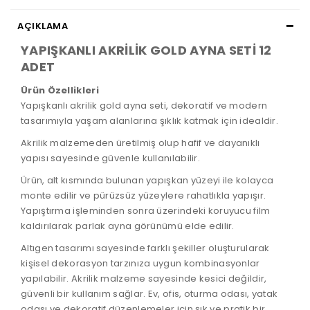
AÇIKLAMA
YAPIŞKANLI AKRİLİK GOLD AYNA SETİ 12
ADET
Ürün Özellikleri
Yapışkanlı akrilik gold ayna seti, dekoratif ve modern
tasarımıyla yaşam alanlarına şıklık katmak için idealdir.
Akrilik malzemeden üretilmiş olup hafif ve dayanıklı
yapısı sayesinde güvenle kullanılabilir.
Ürün, alt kısmında bulunan yapışkan yüzeyi ile kolayca
monte edilir ve pürüzsüz yüzeylere rahatlıkla yapışır.
Yapıştırma işleminden sonra üzerindeki koruyucu film
kaldırılarak parlak ayna görünümü elde edilir.
Altıgen tasarımı sayesinde farklı şekiller oluşturularak
kişisel dekorasyon tarzınıza uygun kombinasyonlar
yapılabilir. Akrilik malzeme sayesinde kesici değildir,
güvenli bir kullanım sağlar. Ev, ofis, oturma odası, yatak
odası ve dekoratif düzenlemeler için şık ve pratik bir