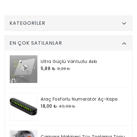
KATEGORILER
EN ÇOK SATILANLAR
Ultra Güçlü Vantuzlu Askı
5,88 ₺
8,28 ₺
Araç Fosforlu Numaratör Aç-Kapa
18,00 ₺
40,08 ₺
Çamaşır Makinesi Tüy Toplama Topu