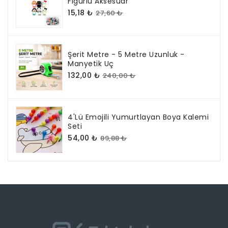
Figürlü Aksesuar
15,18 ₺
27,60 ₺
Şerit Metre - 5 Metre Uzunluk -
Manyetik Uç
132,00 ₺
240,00 ₺
4'lü Emojili Yumurtlayan Boya Kalemi
Seti
54,00 ₺
89,88 ₺