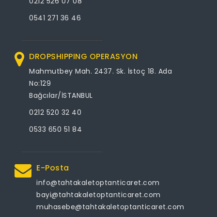
0212 526 07 08
0541 271 36 46
DROPSHIPPING OPERASYON
Mahmutbey Mah. 2437. Sk. İstoç 18. Ada
No:129
Bağcılar/İSTANBUL
0212 520 32 40
0533 650 51 84
E-Posta
info@tahtakaletoptanticaret.com
bayi@tahtakaletoptanticaret.com
muhasebe@tahtakaletoptanticaret.com