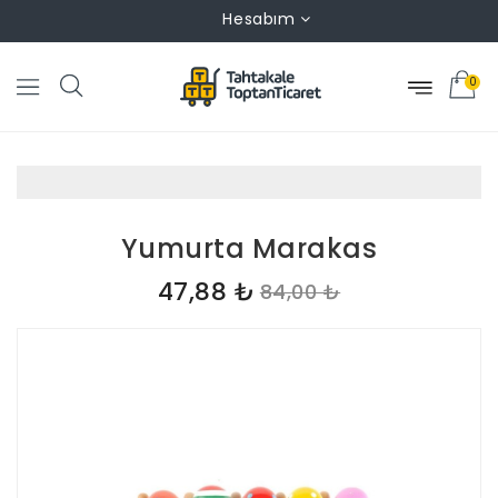
Hesabım
0
Yumurta Marakas
47,88 ₺
84,00 ₺