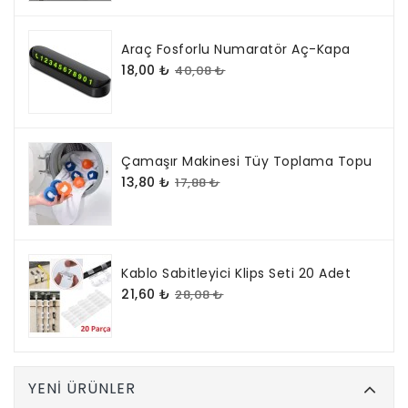
Araç Fosforlu Numaratör Aç-Kapa
18,00 ₺
40,08 ₺
Çamaşır Makinesi Tüy Toplama Topu
13,80 ₺
17,88 ₺
Kablo Sabitleyici Klips Seti 20 Adet
21,60 ₺
28,08 ₺
YENI ÜRÜNLER