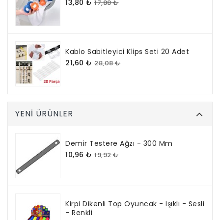
13,80 ₺
17,88 ₺
Kablo Sabitleyici Klips Seti 20 Adet
21,60 ₺
28,08 ₺
YENI ÜRÜNLER
Demir Testere Ağzı - 300 Mm
10,96 ₺
19,92 ₺
Kirpi Dikenli Top Oyuncak - Işıklı - Sesli
- Renkli