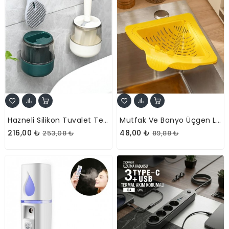
Hazneli Silikon Tuvalet Temizleme Fırçası
Mutfak Ve Banyo Üçgen Lavabo Süzgeci
216,00 ₺
48,00 ₺
253,08 ₺
89,88 ₺