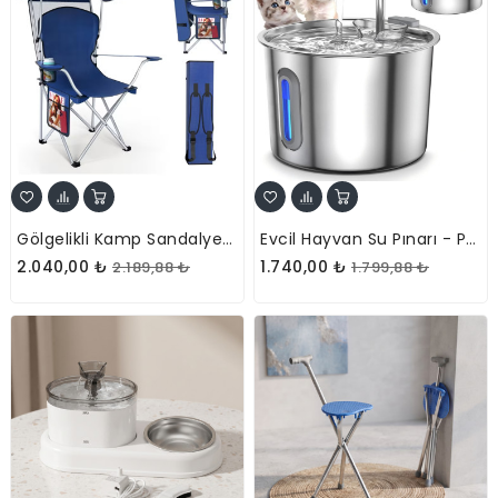
Gölgelikli Kamp Sandalyesi - Katlanabilir - Taşınabilir - Bardak Tutuculu
Evcil Hayvan Su Pınarı - Paslanmaz Çelik - 2.2 Litre Kapasite
2.040,00 ₺
1.740,00 ₺
2.189,88 ₺
1.799,88 ₺