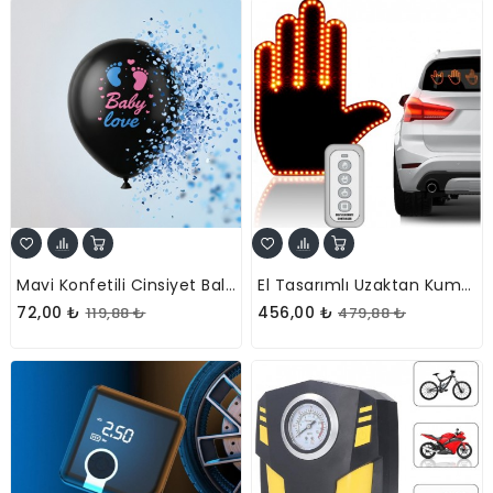
Mavi Konfetili Cinsiyet Balonu
El Tasarımlı Uzaktan Kumandalı 3 Hareket Modlu Araç İçi LED
72,00 ₺
456,00 ₺
119,88 ₺
479,88 ₺