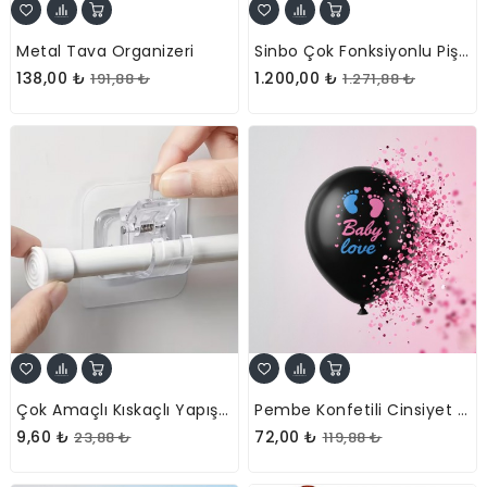
Metal Tava Organizeri
Sinbo Çok Fonksiyonlu Pişirici Elektrikli Tencere
138,00 ₺
1.200,00 ₺
191,88 ₺
1.271,88 ₺
Çok Amaçlı Kıskaçlı Yapışkanlı Kablo Ve Mop Tutucu
Pembe Konfetili Cinsiyet Balonu
9,60 ₺
72,00 ₺
23,88 ₺
119,88 ₺