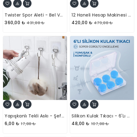
Twister Spor Aleti - Bel Ve Karın Sıkılaştırıcı - Direnç Lastikli Masaj Diski
12 Haneli Hesap Makinesi - LCD Yazı Tahtalı - Dijital Kalemli
360,00 ₺
420,00 ₺
431,88 ₺
479,88 ₺
Yapışkanlı Tekli Askı - Şeffaf - Demir Uçlu
Silikon Kulak Tıkacı - 6'lı Özel Kutulu - Su Geçirmez Ve Gürültü Önleyici
6,00 ₺
48,00 ₺
17,88 ₺
107,88 ₺