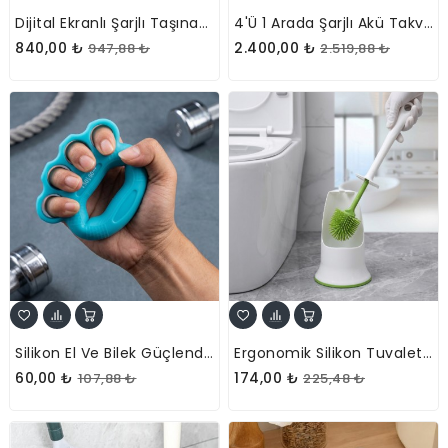
Dijital Ekranlı Şarjlı Taşınabilir Araç Hava Kompresörü
4'ü 1 Arada Şarjlı Akü Takviye Cihazı Ve Hava Kompresörü
840,00 ₺
2.400,00 ₺
947,88 ₺
2.519,88 ₺
Silikon El Ve Bilek Güçlendirici Egzersiz Halkası Muşta
Ergonomik Silikon Tuvalet Fırçası
60,00 ₺
174,00 ₺
107,88 ₺
225,48 ₺