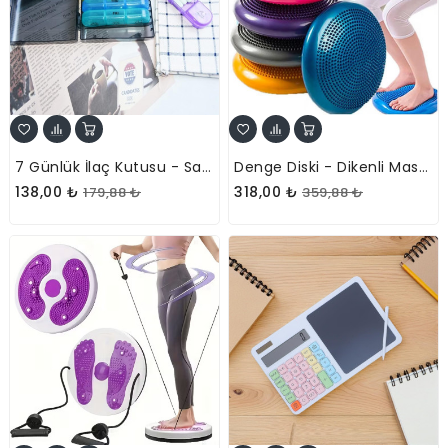
7 Günlük İlaç Kutusu - Sabah Öğlen Akşam 3 Bölmeli - Taşınabilir Tasarım
Denge Diski - Dikenli Masaj Yüzeyli - Pilates Ve Koordinasyon Minderi
138,00 ₺
318,00 ₺
179,88 ₺
359,88 ₺