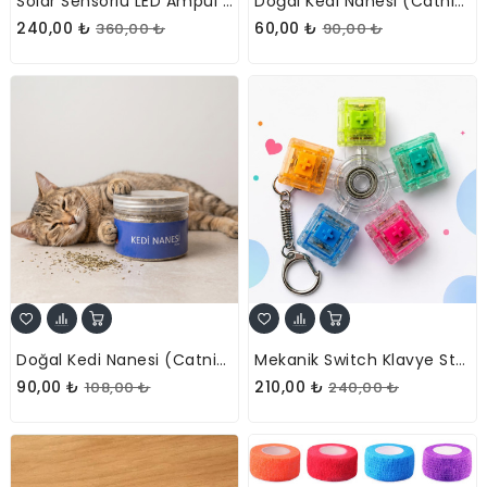
Solar Sensörlü LED Ampul Lamba - Güneş Enerjili - Dış Mekan Aydınlatma
Doğal Kedi Nanesi (Catnip) - 45 Ml Tüp - Pratik Ve Taze
240,00 ₺
60,00 ₺
360,00 ₺
90,00 ₺
Doğal Kedi Nanesi (Catnip) - 250 Ml Kavanoz - Eğlenceli Ve Doğal
Mekanik Switch Klavye Stres Çarkı - Renkli Tuşlu Fidget Oyuncak
90,00 ₺
210,00 ₺
108,00 ₺
240,00 ₺