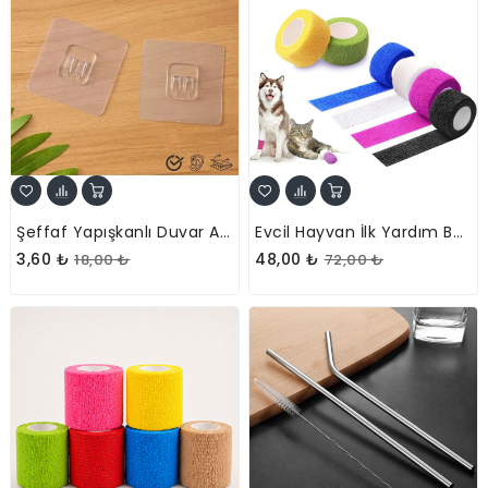
Şeffaf Yapışkanlı Duvar Askısı - Çift Kancalı Pratik Düzenleyici (1 Adet)
Evcil Hayvan İlk Yardım Bandajı - Kendinden Yapışkanlı (5 Cm X 4.5 M)
3,60 ₺
48,00 ₺
18,00 ₺
72,00 ₺