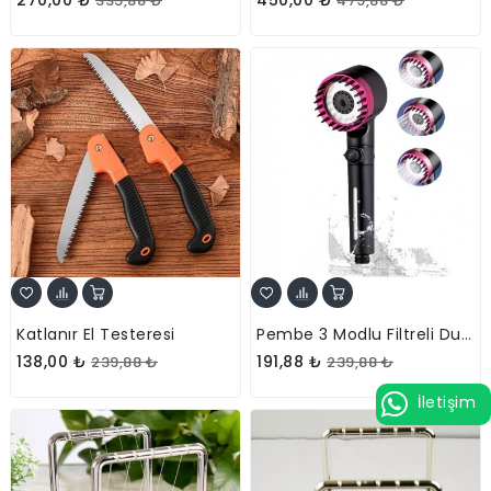
335,88 ₺
479,88 ₺
Katlanır El Testeresi
Pembe 3 Modlu Filtreli Duş Başlığı
138,00 ₺
191,88 ₺
239,88 ₺
239,88 ₺
İletişim