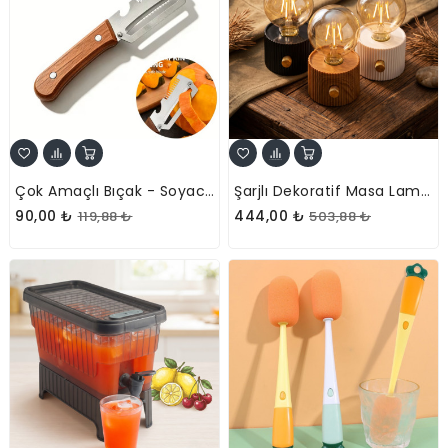
Çok Amaçlı Bıçak - Soyacak - Jülyen Doğrama - Açacak Fonksiyonlu
Şarjlı Dekoratif Masa Lambası - Kademesiz Dimmer - Type-C Bağlantılı
90,00 ₺
444,00 ₺
119,88 ₺
503,88 ₺