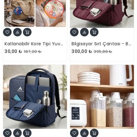
Katlanabilir Kore Tipi Yuvarlak Yelpaze -Çanta Boy - Hafif Tasarım
Bilgisayar Sırt Çantası - Bordo - İç Bölmeli - Organizer Cepli
30,00 ₺
300,00 ₺
187,20 ₺
395,88 ₺