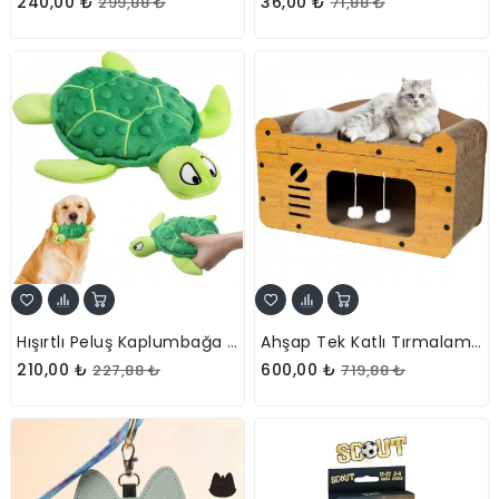
240,00 ₺
36,00 ₺
299,88 ₺
71,88 ₺
Hışırtlı Peluş Kaplumbağa Evcil Hayvan Oyuncağı
Ahşap Tek Katlı Tırmalamalı Evcil Hayvan Oyun Evi
210,00 ₺
600,00 ₺
227,88 ₺
719,88 ₺