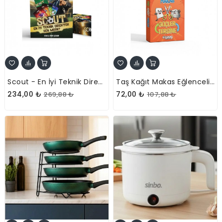
Scout - En İyi Teknik Direktör Sen Misin? Eğlenceli Kutu Oyunu
Taş Kağıt Makas Eğlenceli Kart Oyunu
234,00 ₺
72,00 ₺
269,88 ₺
107,88 ₺