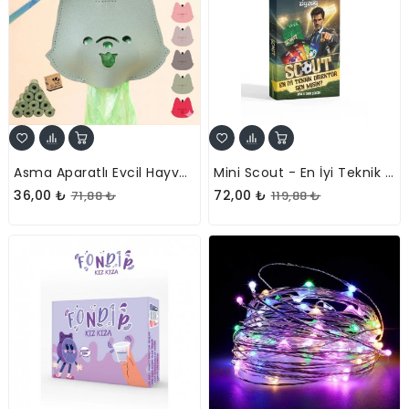
Asma Aparatlı Evcil Hayvan Dışkı Poşeti Taşıma Çantası
Mini Scout - En İyi Teknik Direktör Sen Misin? Eğlenceli Kart Oyunu
36,00 ₺
72,00 ₺
71,88 ₺
119,88 ₺