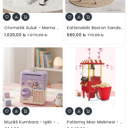
Otomatik Suluk - Mama Kabı Hazneli - Evcil Hayvan Su Pınarı
Katlanabilir Baston Sandalye - Oturaklı - 88 Cm
1.020,00 ₺
660,00 ₺
1.079,88 ₺
719,88 ₺
Müzikli Kumbara - Işıklı - Şifreli ATM Tasarımlı
Patlamış Mısır Makinesi - Yağsız Pişirme - Nostaljik Model