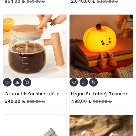
864,00 ₺
2.040,00 ₺
959,88 ₺
2.159,88 ₺
Otomatik Karıştırıcılı Kupa Bardak - Cam Fincan - Şarjlı
Üzgün Balkabağı Tasarımlı Gece Lambası - Silikon - Telefon Tutucu Özellikli
540,00 ₺
498,00 ₺
599,88 ₺
587,88 ₺