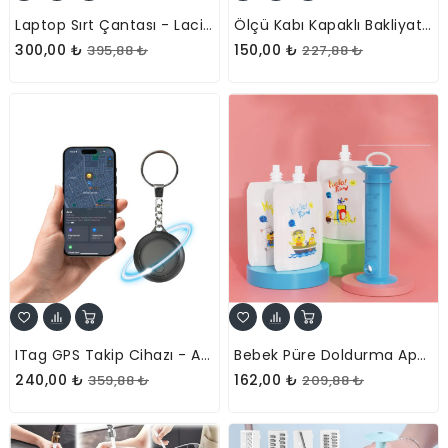
Laptop Sırt Çantası - Lacivert - İç Bölmeli - Bilgisayar Korumalı
Ölçü Kabı Kapaklı Bakliyat Saklama Kabı - Kulplu Tasarım - 1800 Ml
300,00 ₺
150,00 ₺
395,88 ₺
227,88 ₺
ITag GPS Takip Cihazı - Apple Bul (Find My) Uyumlu
Bebek Püre Doldurma Aparatı Seti - 10 Yedek Püre Paketli
240,00 ₺
162,00 ₺
359,88 ₺
209,88 ₺