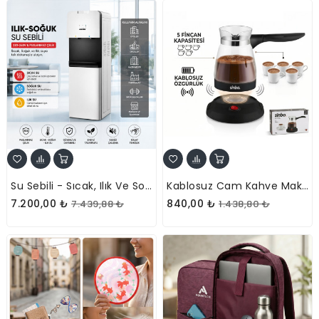
Su Sebili - Sıcak, Ilık Ve Soğuk Su Seçenekli - Üstten Yüklemeli
Kablosuz Cam Kahve Makinesi - 5 Fincan Kapasiteli - 500 Ml.
7.200,00 ₺
840,00 ₺
7.439,88 ₺
1.438,80 ₺