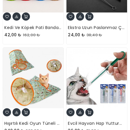
Kedi Ve Köpek Pati Bandajı - Su Geçirmez - Kendinden Yapışkanlı - 6 Renk
Ekstra Uzun Paslanmaz Çelik Pipet Seti – 3 Parça (Eğri + Düz + Fırça)
42,00 ₺
24,00 ₺
162,00 ₺
38,40 ₺
Hışırtılı Kedi Oyun Tüneli Çantası
Evcil Hayvan Hap Yutturma Aparatı