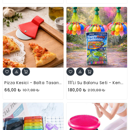
Pizza Kesici - Balta Tasarımlı - Ahşap Saplı - Paslanmaz Çelik Bıçaklı
111'li Su Balonu Seti - Kendinden Bağlamalı - Hızlı Dolum Aparatlı
66,00 ₺
180,00 ₺
107,88 ₺
239,88 ₺