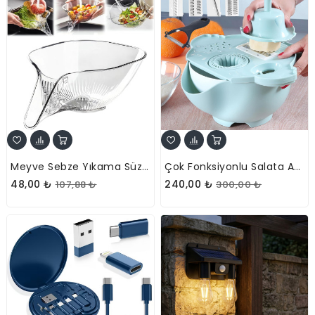
Meyve Sebze Yıkama Süzgeci - Şeffaf Yemek Kasesi - Çıkarılabilir Filtreli
Çok Fonksiyonlu Salata Aparatı - Süzgeçli Doğrayıcı Kase
48,00 ₺
240,00 ₺
107,88 ₺
300,00 ₺