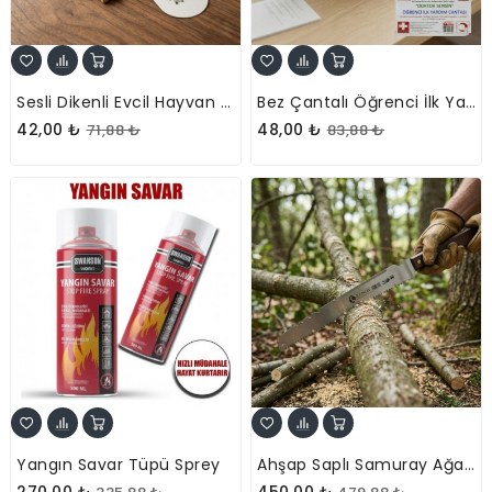
Sesli Dikenli Evcil Hayvan Oyuncak Topu
Bez Çantalı Öğrenci İlk Yardım Seti
42,00 ₺
48,00 ₺
71,88 ₺
83,88 ₺
Yangın Savar Tüpü Sprey
Ahşap Saplı Samuray Ağaç Budama Testeresi
270,00 ₺
450,00 ₺