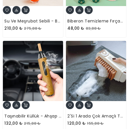
Su Ve Meşrubat Sebili - Buzdolabı Uyumlu - Musluklu - Kapaklı
Biberon Temizleme Fırçası - Havuç Tasarımlı - 3'ü 1 Arada
210,00 ₺
48,00 ₺
275,88 ₺
83,88 ₺
Taşınabilir Küllük - Ahşap Tasarımlı - İzmarit Hazneli
2'si 1 Arada Çok Amaçlı Temizleyici Aparat - Sabun Hazneli - Fırçalı
132,00 ₺
120,00 ₺
215,88 ₺
155,88 ₺