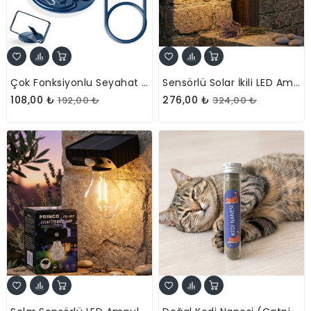
Çok Fonksiyonlu Seyahat Şarj Kiti - Standlı Ve Adaptörlü - Düzenleyici Kutu
Sensörlü Solar İkili LED Ampul Lamba - Çift Başlıklı - Güneş Enerjili Aydınlatma
108,00 ₺
276,00 ₺
192,00 ₺
324,00 ₺