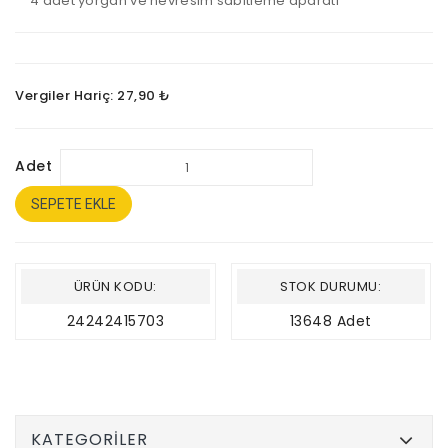
4 adet yorgan ve nevresim sabitleme aparatı
Vergiler Hariç: 27,90 ₺
Adet
SEPETE EKLE
ÜRÜN KODU:
STOK DURUMU:
24242415703
13648 Adet
KATEGORILER