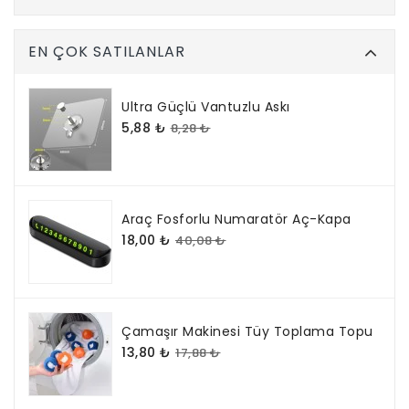
EN ÇOK SATILANLAR
Ultra Güçlü Vantuzlu Askı
5,88 ₺
8,28 ₺
Araç Fosforlu Numaratör Aç-Kapa
18,00 ₺
40,08 ₺
Çamaşır Makinesi Tüy Toplama Topu
13,80 ₺
17,88 ₺