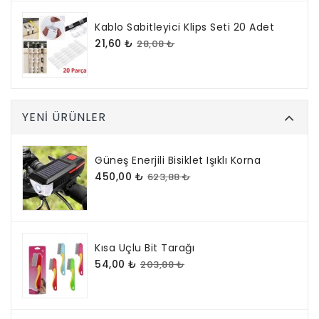
Kablo Sabitleyici Klips Seti 20 Adet
21,60 ₺
28,08 ₺
YENI ÜRÜNLER
Güneş Enerjili Bisiklet Işıklı Korna
450,00 ₺
623,88 ₺
Kısa Uçlu Bit Tarağı
54,00 ₺
203,88 ₺